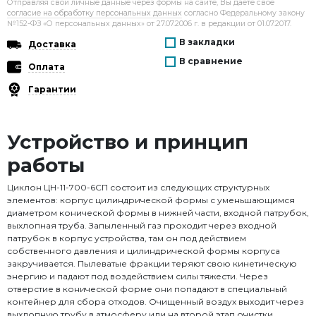
Отправляя свои личные данные через формы на сайте, Вы даёте своё
согласие на обработку персональных данных
согласно Федеральному закону
№152-ФЗ «О персональных данных» от 27.07.2006 г. в редакции от 01.07.2017.
В закладки
Доставка
В сравнение
Оплата
Гарантии
Устройство и принцип
работы
Циклон ЦН-11-700-6СП состоит из следующих структурных
элементов: корпус цилиндрической формы с уменьшающимся
диаметром конической формы в нижней части, входной патрубок,
выхлопная труба. Запыленный газ проходит через входной
патрубок в корпус устройства, там он под действием
собственного давления и цилиндрической формы корпуса
закручивается. Пылеватые фракции теряют свою кинетическую
энергию и падают под воздействием силы тяжести. Через
отверстие в конической форме они попадают в специальный
контейнер для сбора отходов. Очищенный воздух выходит через
выхлопную трубу в атмосферу или на второй этап очистки.