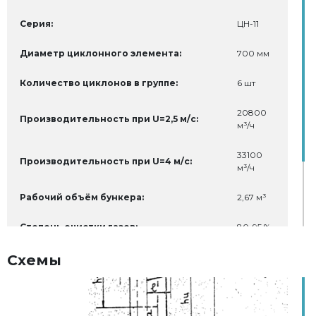
Серия:
ЦН-11
Диаметр циклонного элемента:
700 мм
Количество циклонов в группе:
6 шт
20800
Производительность при U=2,5 м/с:
м³/ч
33100
Производительность при U=4 м/с:
м³/ч
Рабочий объём бункера:
2,67 м³
Степень очистки газов:
80-95 %
Схемы
Максимальная температура
400 °С
очищаемого газа:
Масса:
3320 кг