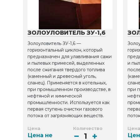
ЗОЛОУЛОВИТЕЛЬ ЗУ-1,6
ЗОЛ
Золоуловитель ЗУ-1,6 —
Золоу
горизонтальный циклон, который
гориз
предназначен для улавливания сажи
пред
и пылевых примесей, выделенных
и пы
после сжигания твердого топлива
после
(каменный и древесный уголь,
(каме
сланец). Применяется в котельных,
слане
при промышленном производстве, в
при 
нефтяной и химической
нефт
промышленности. Используется как
пром
первая ступень очистки газового
перва
потока от загрязняющих веществ.
поток
Цена
Количество
Цен
Цена не
Цен