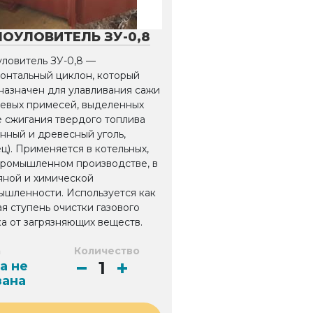
ОУЛОВИТЕЛЬ ЗУ-0,8
уловитель ЗУ-0,8 —
онтальный циклон, который
назначен для улавливания сажи
левых примесей, выделенных
 сжигания твердого топлива
нный и древесный уголь,
ц). Применяется в котельных,
промышленном производстве, в
яной и химической
ышленности. Используется как
я ступень очистки газового
а от загрязняющих веществ.
а
Количество
а не
зана