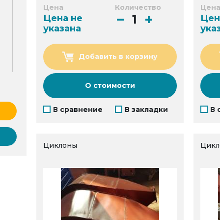
Цена
Количество
Цен
Цена не
Цен
указана
ука
Добавить в корзину
О стоимости
В сравнение
В закладки
В 
Циклоны
Цикл