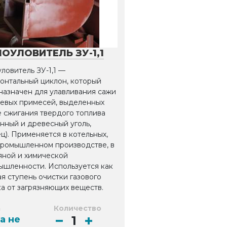
ОУЛОВИТЕЛЬ ЗУ-1,1
ловитель ЗУ-1,1 —
онтальный циклон, который
назначен для улавливания сажи
левых примесей, выделенных
 сжигания твердого топлива
нный и древесный уголь,
ц). Применяется в котельных,
промышленном производстве, в
яной и химической
ышленности. Используется как
я ступень очистки газового
а от загрязняющих веществ.
а
Количество
а не