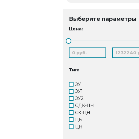
Выберите параметры
Цена:
Тип:
ЗУ
ЗУ1
ЗУ2
СДК-ЦН
СК-ЦН
ЦБ
ЦН