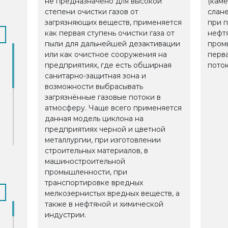
не предназначено для высокой
(каме
степени очистки газов от
слане
загрязняющих веществ, применяется
при 
как первая ступень очистки газа от
нефт
пыли для дальнейшей дезактивации
пром
или как очистное сооружения на
перва
предприятиях, где есть обширная
поток
санитарно-защитная зона и
возможности выбрасывать
загрязнённые газовые потоки в
атмосферу. Чаще всего применяется
данная модель циклона на
предприятиях черной и цветной
металлургии, при изготовлении
строительных материалов, в
машиностроительной
промышленности, при
транспортировке вредных
мелкозернистых вредных веществ, а
также в нефтяной и химической
индустрии.