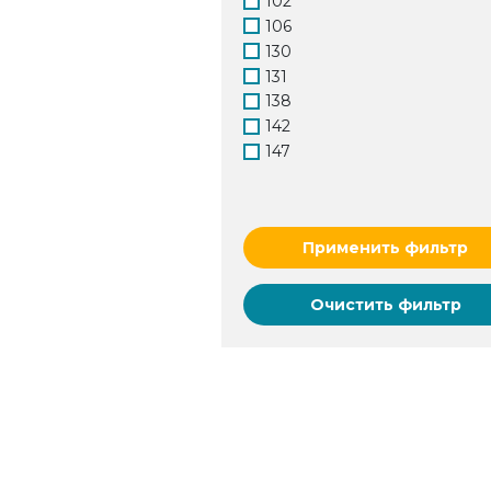
102
СК-ЦН-34
106
ЦН-11
130
ЦН-15
131
ЦН-24
138
142
147
153
169
170
Применить фильтр
180
195
226
Очистить фильтр
240
252
260
270
278
284
285