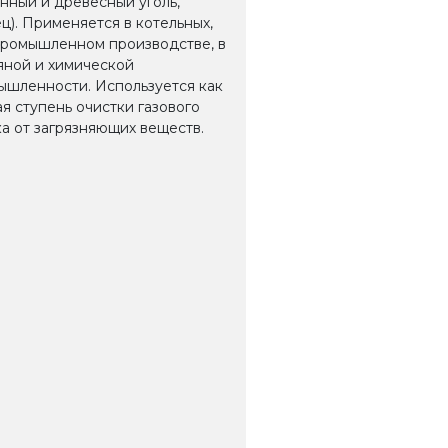
нный и древесный уголь,
ц). Применяется в котельных,
промышленном производстве, в
яной и химической
ышленности. Используется как
я ступень очистки газового
а от загрязняющих веществ.