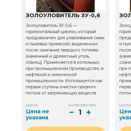
ЗОЛОУЛОВИТЕЛЬ ЗУ-0,6
ЗОЛ
Золоуловитель ЗУ-0,6 —
Золо
горизонтальный циклон, который
гориз
предназначен для улавливания сажи
пред
и пылевых примесей, выделенных
и пы
после сжигания твердого топлива
после
(каменный и древесный уголь,
(каме
сланец). Применяется в котельных,
слане
при промышленном производстве, в
при 
нефтяной и химической
нефт
промышленности. Используется как
пром
первая ступень очистки газового
перва
потока от загрязняющих веществ.
поток
Цена
Количество
Цен
Цена не
Цен
указана
ука