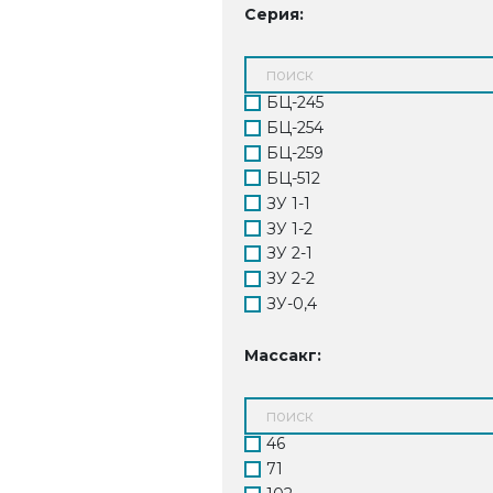
Серия:
БЦ-245
БЦ-254
БЦ-259
БЦ-512
ЗУ 1-1
ЗУ 1-2
ЗУ 2-1
ЗУ 2-2
ЗУ-0,4
ЗУ-0,6
ЗУ-0,8
Массакг:
ЗУ-1
ЗУ-1,1
ЗУ-1,6
46
ЗУ-2,15
71
СДК-ЦН-33