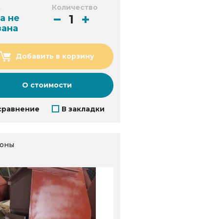
а
Количество
а не
зана
Добавить в корзину
О стоимости
сравнение
В закладки
оны