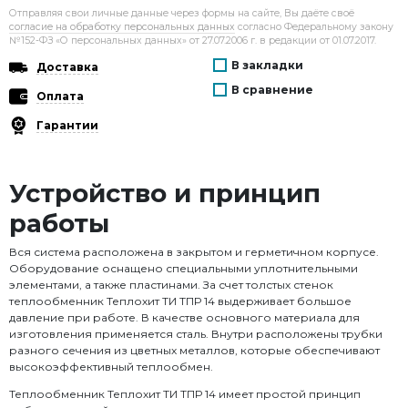
Отправляя свои личные данные через формы на сайте, Вы даёте своё
согласие на обработку персональных данных
согласно Федеральному закону
№152-ФЗ «О персональных данных» от 27.07.2006 г. в редакции от 01.07.2017.
В закладки
Доставка
В сравнение
Оплата
Гарантии
Устройство и принцип
работы
Вся система расположена в закрытом и герметичном корпусе.
Оборудование оснащено специальными уплотнительными
элементами, а также пластинами. За счет толстых стенок
теплообменник Теплохит ТИ ТПР 14 выдерживает большое
давление при работе. В качестве основного материала для
изготовления применяется сталь. Внутри расположены трубки
разного сечения из цветных металлов, которые обеспечивают
высокоэффективный теплообмен.
Теплообменник Теплохит ТИ ТПР 14 имеет простой принцип