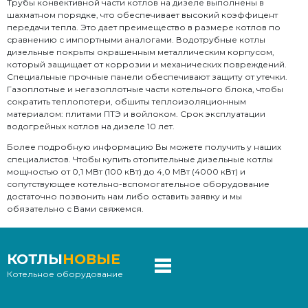
Трубы конвективной части котлов на дизеле выполнены в
шахматном порядке, что обеспечивает высокий коэффицент
передачи тепла. Это дает преимещество в размере котлов по
сравнению с импортными аналогами. Водотрубные котлы
дизельные покрыты окрашенным металлическим корпусом,
который защищает от коррозии и механических повреждений.
Специальные прочные панели обеспечивают защиту от утечки.
Газоплотные и негазоплотные части котельного блока, чтобы
сократить теплопотери, обшиты теплоизоляционным
материалом: плитами ПТЭ и войлоком. Срок эксплуатации
водогрейных котлов на дизеле 10 лет.
Более подробную информацию Вы можете получить у наших
специалистов. Чтобы купить отопительные дизельные котлы
мощностью от 0,1 МВт (100 кВт) до 4,0 МВт (4000 кВт) и
сопутствующее котельно-вспомогательное оборудование
достаточно позвонить нам либо оставить заявку и мы
обязательно с Вами свяжемся.
КОТЛЫ
НОВЫЕ
Котельное оборудование