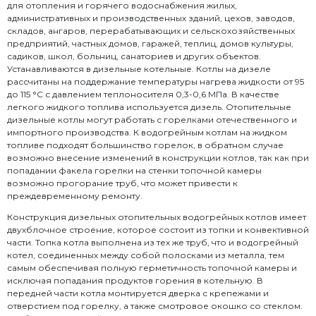
для отопления и горячего водоснабжения жилых,
административных и производственных зданий, цехов, заводов,
складов, ангаров, перерабатывающих и сельскохозяйственных
предприятий, частных домов, гаражей, теплиц, домов культуры,
садиков, школ, больниц, санаториев и других объектов.
Устанавливаются в дизельные котельные. Котлы на дизеле
рассчитаны на поддержание температуры нагрева жидкости от 95
до 115 °С с давлением теплоносителя 0,3-0,6 МПа. В качестве
легкого жидкого топлива используется дизель. Отопительные
дизельные котлы могут работать с горелками отечественного и
импортного производства. К водогрейным котлам на жидком
топливе подходят большинство горелок, в обратном случае
возможно внесение изменений в конструкции котлов, так как при
попадании факела горелки на стенки топочной камеры
возможно прогорание труб, что может привести к
преждевременному ремонту.
Конструкция дизельных отопительных водогрейных котлов имеет
двухблочное строение, которое состоит из топки и конвективной
части. Топка котла выполнена из тех же труб, что и водогрейный
котел, соединенных между собой полосками из металла, тем
самым обеспечивая полную герметичность топочной камеры и
исключая попадания продуктов горения в котельную. В
передней части котла монтируется дверка с крепежами и
отверстием под горелку, а также смотровое окошко со стеклом.