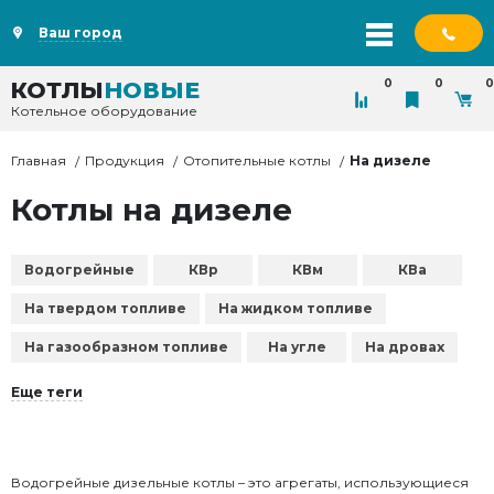
Ваш город
0
0
0
КОТЛЫ
НОВЫЕ
Котельное оборудование
Главная
Продукция
Отопительные котлы
На дизеле
Котлы на дизеле
Водогрейные
КВр
КВм
КВа
На твердом топливе
На жидком топливе
На газообразном топливе
На угле
На дровах
Еще теги
Водогрейные дизельные котлы – это агрегаты, использующиеся