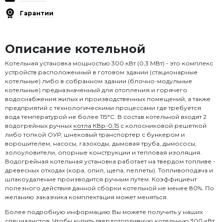
Гарантии
Описание котельной
Котельная установка мощностью 300 кВт (0,3 МВт) - это комплекс
устройств расположенный в готовом здании (стационарные
котельные) либо в собранном здании (блочно-модульные
котельные) предназначенный для отопления и горячего
водоснабжения жилых и производственных помещений, а также
предприятий с технологическими процессами где требуется
вода температурой не более 115°C. В состав котельной входят 2
водогрейных ручных
котла КВр-0,15
с колосниковой решеткой
либо топкой ОУР, шнековый транспортер с бункером и
ворошителем, насосы, газоходы, дымовая труба, дымососы,
золоуловители, опорные конструкции и тепловая изоляция.
Водогрейная котельная установка работает на твердом топливе -
древесных отходах (кора, опил, щепа, пеллеты). Топливоподача и
шлакоудаление производится ручным путем. Коэффициент
полезного действия данной сборки котельной не менее 80%. По
желанию заказчика комплектация может меняться.
Более подробную информацию Вы можете получить у наших
специалистов. Чтобы купить твердотопливную котельную 300 кВт