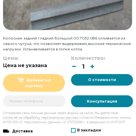
Колосник задний гладкий большой 00.7032.086 отливается из
серого чугуна, что позволяет выдерживать высокие термические
нагрузки. Устанавливается в топке котла.
Цена:
Количество:
Цена не указана
О стоимости
Добавить в
корзину
Консультация
Отправляя свои личные данные через формы на сайте, Вы даёте своё
согласие на обработку персональных данных
согласно Федеральному закону
№152-ФЗ «О персональных данных» от 27.07.2006 г. в редакции от 01.07.2017.
В закладки
Доставка