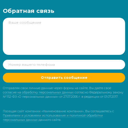
Обратная связь
Отправить сообщение
Отправляя свои личные данные через формы на сайте, Вы даёте своё
согласие на обработку персональных данных
согласно Федеральному закону
№152-ФЗ «О персональных данных» от 27.07.2006 г. в редакции от 01.07.2017.
Посещая сайт компании «Наименование компании», Вы соглашаетесь с
Правилами и условиями использования и политикой обработки
персональных данных
данного сайта.