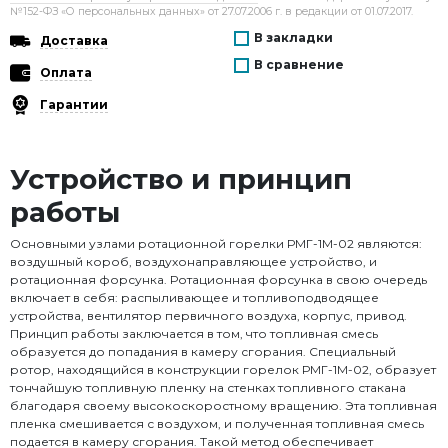
№152-ФЗ «О персональных данных» от 27.07.2006 г. в редакции от 01.07.2017.
В закладки
Доставка
В сравнение
Оплата
Гарантии
Устройство и принцип
работы
Основными узлами ротационной горелки РМГ-1М-02 являются:
воздушный короб, воздухонаправляющее устройство, и
ротационная форсунка. Ротационная форсунка в свою очередь
включает в себя: распыливающее и топливоподводящее
устройства, вентилятор первичного воздуха, корпус, привод.
Принцип работы заключается в том, что топливная смесь
образуется до попадания в камеру сгорания. Специальный
ротор, находящийся в конструкции горелок РМГ-1М-02, образует
тончайшую топливную пленку на стенках топливного стакана
благодаря своему высокоскоростному вращению. Эта топливная
пленка смешивается с воздухом, и полученная топливная смесь
подается в камеру сгорания. Такой метод обеспечивает