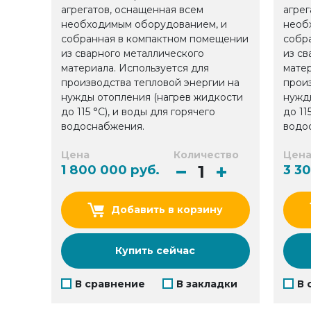
агрегатов, оснащенная всем
агрег
необходимым оборудованием, и
необ
собранная в компактном помещении
собр
из сварного металлического
из св
материала. Используется для
матер
производства тепловой энергии на
прои
нужды отопления (нагрев жидкости
нужд
до 115 °С), и воды для горячего
до 11
водоснабжения.
водо
Цена
Количество
Цен
1 800 000 руб.
3 3
Добавить в корзину
Купить сейчас
В сравнение
В закладки
В 