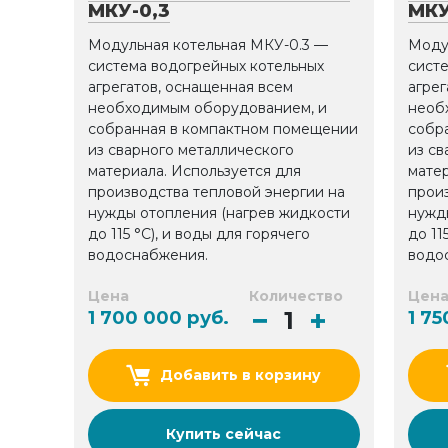
МКУ-0,3
МКУ
Модульная котельная МКУ-0.3 —
Моду
система водогрейных котельных
сист
агрегатов, оснащенная всем
агрег
необходимым оборудованием, и
необ
собранная в компактном помещении
собр
из сварного металлического
из св
материала. Используется для
матер
производства тепловой энергии на
прои
нужды отопления (нагрев жидкости
нужд
до 115 °С), и воды для горячего
до 11
водоснабжения.
водо
Цена
Количество
Цен
1 700 000 руб.
1 75
Добавить в корзину
Купить сейчас