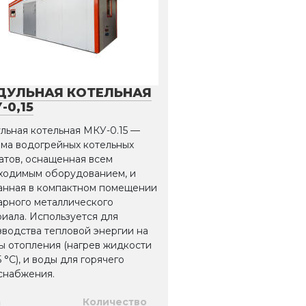
ДУЛЬНАЯ КОТЕЛЬНАЯ
-0,15
льная котельная МКУ-0.15 —
ема водогрейных котельных
атов, оснащенная всем
ходимым оборудованием, и
анная в компактном помещении
арного металлического
иала. Используется для
зводства тепловой энергии на
ы отопления (нагрев жидкости
5 °С), и воды для горячего
снабжения.
а
Количество