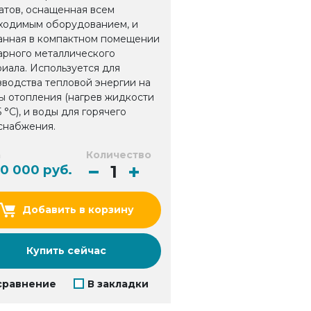
атов, оснащенная всем
ходимым оборудованием, и
анная в компактном помещении
арного металлического
иала. Используется для
зводства тепловой энергии на
ы отопления (нагрев жидкости
5 °С), и воды для горячего
снабжения.
а
Количество
00 000 руб.
Добавить в корзину
Купить сейчас
сравнение
В закладки