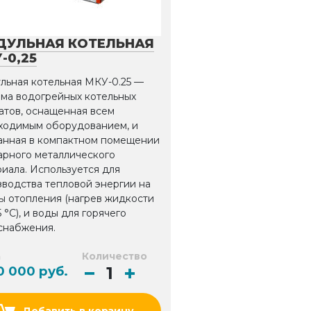
ДУЛЬНАЯ КОТЕЛЬНАЯ
-0,25
льная котельная МКУ-0.25 —
ема водогрейных котельных
атов, оснащенная всем
ходимым оборудованием, и
анная в компактном помещении
арного металлического
иала. Используется для
зводства тепловой энергии на
ы отопления (нагрев жидкости
5 °С), и воды для горячего
снабжения.
а
Количество
0 000 руб.