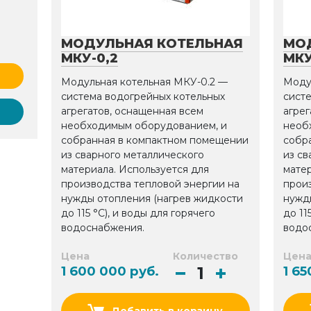
МОДУЛЬНАЯ КОТЕЛЬНАЯ
МО
МКУ-0,2
МКУ
Модульная котельная МКУ-0.2 —
Моду
система водогрейных котельных
сист
агрегатов, оснащенная всем
агрег
необходимым оборудованием, и
необ
собранная в компактном помещении
собр
из сварного металлического
из св
материала. Используется для
матер
производства тепловой энергии на
прои
нужды отопления (нагрев жидкости
нужд
до 115 °С), и воды для горячего
до 11
водоснабжения.
водо
Цена
Количество
Цен
1 600 000 руб.
1 65