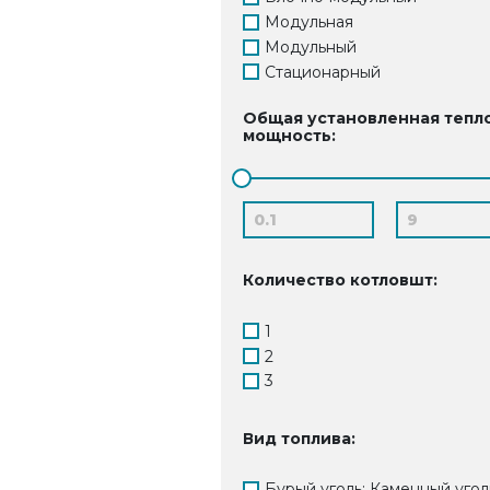
Модульная
Модульный
Стационарный
Общая установленная тепл
мощность:
Количество котловшт:
1
2
3
Вид топлива:
Бурый уголь; Каменный угол