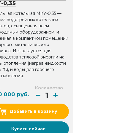
-0,35
льная котельная МКУ-0.35 —
ема водогрейных котельных
атов, оснащенная всем
ходимым оборудованием, и
анная в компактном помещении
арного металлического
иала. Используется для
зводства тепловой энергии на
ы отопления (нагрев жидкости
5 °С), и воды для горячего
снабжения.
а
Количество
0 000 руб.
Добавить в корзину
Купить сейчас