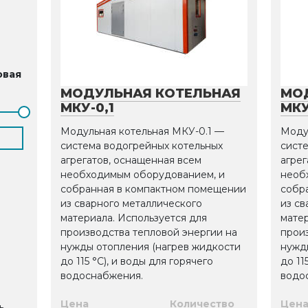
овая
МОДУЛЬНАЯ КОТЕЛЬНАЯ
МО
МКУ-0,1
МКУ
Модульная котельная МКУ-0.1 —
Моду
система водогрейных котельных
сист
агрегатов, оснащенная всем
агрег
необходимым оборудованием, и
необ
собранная в компактном помещении
собр
из сварного металлического
из св
материала. Используется для
матер
производства тепловой энергии на
прои
нужды отопления (нагрев жидкости
нужд
до 115 °С), и воды для горячего
до 11
водоснабжения.
водо
Цена
Количество
Цен
ь